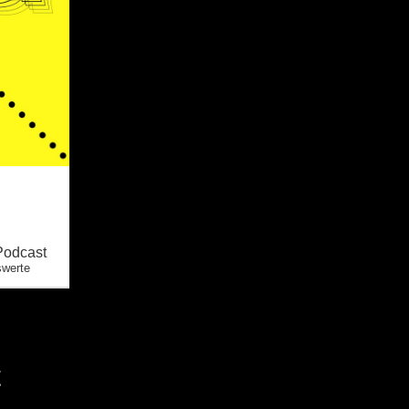
Podcast
swerte
t