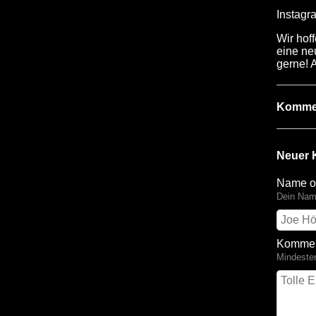
Instagr
Wir hof
eine neu
gerne! 
Komme
Neuer 
Name o
Dein Name
Kommen
Mindeste