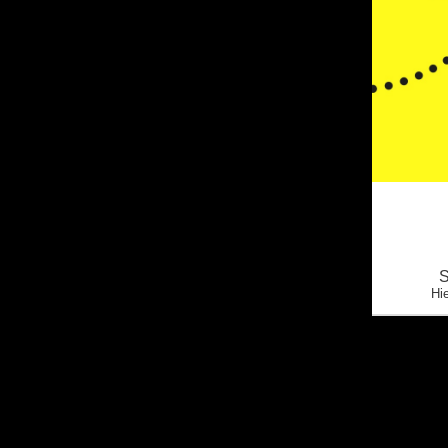
S
Hie