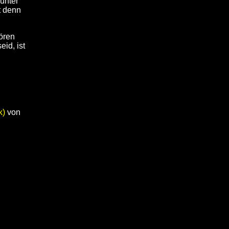
unter
t denn
hören
eid, ist
k)
von