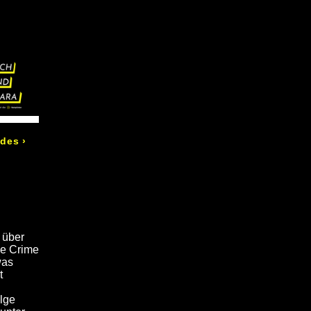
odes
›
 über
ue Crime
was
t
lge