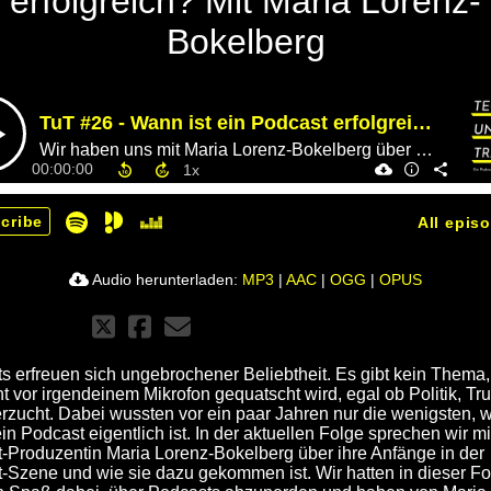
erfolgreich? Mit Maria Lorenz-
Bokelberg
TuT #26 - Wann ist ein Podcast erfolgreich? Mit Maria Lorenz-Bokelberg
Wir haben uns mit Maria Lorenz-Bokelberg über Podcasts unterhalten.
00:00:00
cribe
All epis
Audio herunterladen:
MP3
|
AAC
|
OGG
|
OPUS
s erfreuen sich ungebrochener Beliebtheit. Es gibt kein Thema,
ht vor irgendeinem Mikrofon gequatscht wird, egal ob Politik, Tr
erzucht. Dabei wussten vor ein paar Jahren nur die wenigsten, 
n Podcast eigentlich ist. In der aktuellen Folge sprechen wir mi
-Produzentin Maria Lorenz-Bokelberg über ihre Anfänge in der
-Szene und wie sie dazu gekommen ist. Wir hatten in dieser Fo