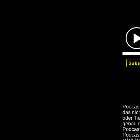
Subs
Podcast
das nic
oder Ti
genau ei
Podcast
Podcast