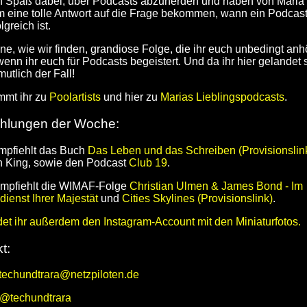
ch Spaß dabei, über Podcasts abzunerden und haben von Maria 
 eine tolle Antwort auf die Frage bekommen, wann ein Podcas
lgreich ist.
eine, wie wir finden, grandiose Folge, die ihr euch unbedingt an
 wenn ihr euch für Podcasts begeistert. Und da ihr hier gelandet s
utlich der Fall!
mmt ihr zu
Poolartists
und hier zu
Marias Lieblingspodcasts
.
hlungen der Woche:
mpfiehlt das Buch
Das Leben und das Schreiben (Provisionslin
 King, sowie den Podcast
Club 19
.
empfiehlt die WIMAF-Folge
Christian Ulmen & James Bond - Im
ienst Ihrer Majestät
und
Cities Skylines (Provisionslink)
.
ndet ihr außerdem den Instagram-Account mit den Miniaturfotos.
t:
techundtrara@netzpiloten.de
@techundtrara