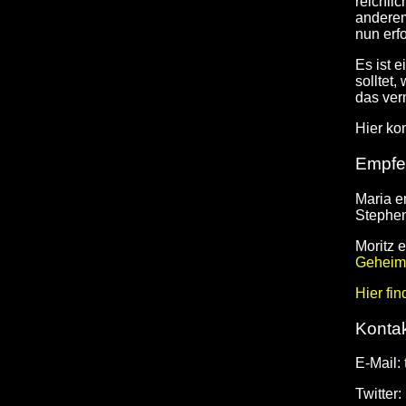
reichli
anderem
nun erfo
Es ist 
solltet,
das verm
Hier ko
Empfe
Maria e
Stephen
Moritz 
Geheimd
Hier fi
Kontak
E-Mail:
Twitter: